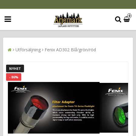
0
Utförsäljning
Fenix AD302 Blå/grön/röd
NYHET
- 86%