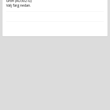
Grön (AD302-G)
Välj färg nedan.