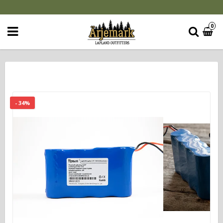
0
- 34%