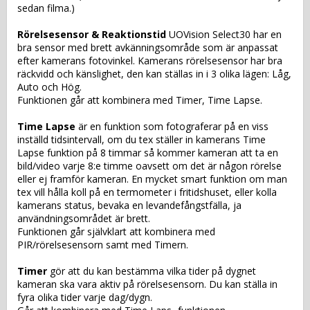
sedan filma.)
Rörelsesensor & Reaktionstid 
UOVision Select30 har en 
bra sensor med brett avkänningsområde som är anpassat 
efter kamerans fotovinkel. Kamerans rörelsesensor har bra 
räckvidd och känslighet, den kan ställas in i 3 olika lägen: Låg, 
Auto och Hög.
Funktionen går att kombinera med Timer, Time Lapse.
Time Lapse
 är en funktion som fotograferar på en viss 
inställd tidsintervall, om du tex ställer in kamerans Time 
Lapse funktion på 8 timmar så kommer kameran att ta en 
bild/video varje 8:e timme oavsett om det är någon rörelse 
eller ej framför kameran. En mycket smart funktion om man 
tex vill hålla koll på en termometer i fritidshuset, eller kolla 
kamerans status, bevaka en levandefångstfälla, ja 
användningsområdet är brett.
Funktionen går självklart att kombinera med 
PIR/rörelsesensorn samt med Timern.
Timer 
gör att du kan bestämma vilka tider på dygnet 
kameran ska vara aktiv på rörelsesensorn. Du kan ställa in 
fyra olika tider varje dag/dygn. 