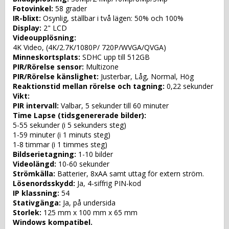
Fotovinkel:
 58 grader
IR-blixt:
 Osynlig, ställbar i två lägen: 50% och 100% 
Display:
 2" LCD
Videoupplösning: 
4K Video, (4K/2.7K/1080P/ 720P/WVGA/QVGA)
Minneskortsplats:
 SDHC upp till 512GB
PIR/Rörelse sensor:
 Multizone
PIR/Rörelse känslighet:
 Justerbar, Låg, Normal, Hög
Reaktionstid mellan rörelse och tagning:
 0,22 sekunder
Vikt:
PIR intervall:
 Valbar, 5 sekunder till 60 minuter
Time Lapse (tidsgenererade bilder):
5-55 sekunder (i 5 sekunders steg)
1-59 minuter (i 1 minuts steg)
1-8 timmar (i 1 timmes steg)
Bildserietagning:
 1-10 bilder
Videolängd:
 10-60 sekunder
Strömkälla:
 Batterier, 8xAA samt uttag för extern ström.
Lösenordsskydd:
 Ja, 4-siffrig PIN-kod
IP klassning:
 54
Stativgänga:
 Ja, på undersida 
Storlek:
 125 mm x 100 mm x 65 mm
Windows kompatibel.