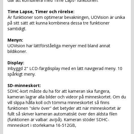
Går att kombinera med Time Laps- funktionen.
Time Lapse, Timer och rörelse:
Är funktioner som optimerar bevakningen, UOVision är unika 
på sitt sätt att kunna kombinera dessa tre funktioner 
samtidigt.
Menyn:
UOVision har lättförståeliga menyer med bland annat 
bildikoner.
Display: 
Inbyggd 2" LCD-färgdisplay med en lätt navigerad meny. 10 
spårkigt meny.
SD-minneskort: 
SDHC-kort måste du ha för att kameran ska fungera, 
kameran lagrar alla bilder och videor på minneskortet. Om du 
vill slippa hålla koll och tömma minneskortet så finns 
funktionen "skriv över" det betyder att när minneskortet är 
fullt så skriver kameran automatiskt över den äldsta filen 
(funktionen är valbar: av/på). Kameran stöder SDHC-
minneskort i storlekarna 16-512GB, 