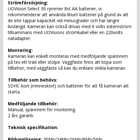
Strömförsörjning: 
UOVision Select 30 rymmer 8st AA batterier, vi 
rekommenderar att använda litium batterier på grund av att 
de inte tappar kapacitet vid minusgrader och har längre 
livslängd. Kameran kan också drivas med 6 volts externström 
tillsammans med UOVisions strömkabel eller en 220volts 
nätadapter.
Montering: 
Kameran kan enkelt monteras med medföljande spännrem 
på tex ett träd eller stolpe. Väggfäste finns att köpa som 
tillbehör, med väggfäste så kan du enklare vinkla kameran.
Tillbehör som behövs:
SDHC-kort (minneskort) och batterier för att få kameran att 
starta.
Medföljande tillbehör:
Manual, spännrem för montering.
2 års garanti.
Teknisk specifikation:
Bildupplösning:
 30Mp/24Mp/16Mp/8Mp/5Mp