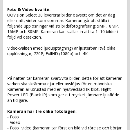
Foto & Video kvalité: 
UOVision Select 30 levererar bilder oavsett om det är dag 
eller natt, vinter som sommar. Kameran går att ställa i 
följande upplösningar vid stillbildsfotografering: 5MP,  8MP, 
16MP och 30MP. Kameran kan ställas in att ta 1–10 bilder i 
följd vid detektion. 
Videokvaliten (med ljudupptagning) är ljusterbar i två olika 
upplösningar, 720P, FullHD (1080p) och 4K.
På natten tar kameran svart/vita bilder, detta för att kameran 
varken ska skrämma djur eller avslöjas för en människa. 
Kameran är utrustad med en nyutvecklad IR-blixt, Hight 
Power LED (Black IR) som ger ett mycket jämnare ljusflöde 
än tidigare. 
Kameran har tre olika fotolägen:
- Foto
- Video
- Foto+video (kameran tar först en bild vid rörelse och börjar 